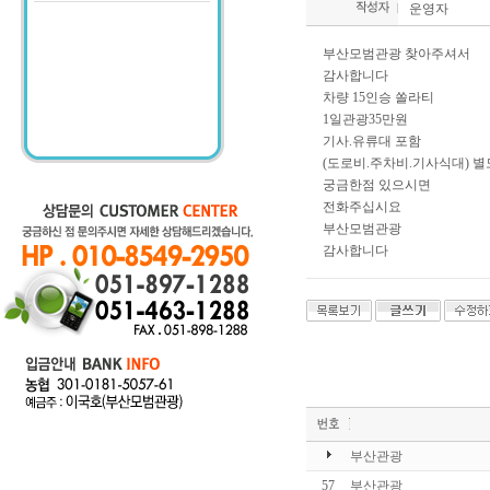
운영자
부산모범관광 찾아주셔서
감사합니다
차량 15인승 쏠라티
1일관광35만원
기사.유류대 포함
(도로비.주차비.기사식대) 별
궁금한점 있으시면
전화주십시요
부산모범관광
감사합니다
부산관광
57
부산관광