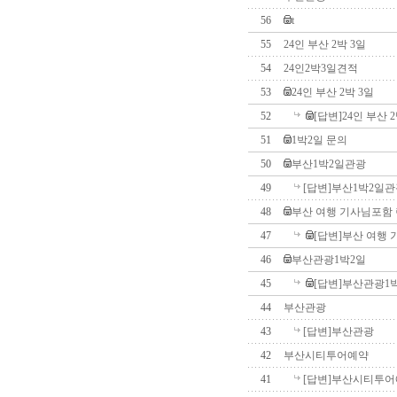
56
t
55
24인 부산 2박 3일
54
24인2박3일견적
53
24인 부산 2박 3일
52
[답변]24인 부산 2
51
1박2일 문의
50
부산1박2일관광
49
[답변]부산1박2일
48
부산 여행 기사님포함
47
[답변]부산 여행
46
부산관광1박2일
45
[답변]부산관광1
44
부산관광
43
[답변]부산관광
42
부산시티투어예약
41
[답변]부산시티투