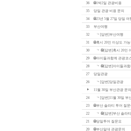
36
1박2일 관광비용
35
당일 관광 비용 문의
34
23년 5월 27일 당일 
33
부산여행
32
[답변]부산여행
31
혹시 20인 이상도 가능
30
[답변]혹시 20인
29
아이들과함께 관광코
28
[답변]아이들과함
27
당일관광
26
[답변]당일관광
11월 30일 부산관광 문
24
[답변]11월 30일 
23
부산 솔라티 투어 질
22
[답변]부산 솔라
21
당일투어 질문요
20
부산일대 관광문의