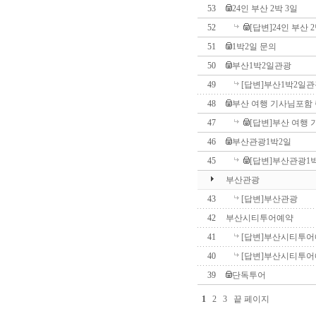
53
24인 부산 2박 3일
52
[답변]24인 부산 2
51
1박2일 문의
50
부산1박2일관광
49
[답변]부산1박2일
48
부산 여행 기사님포함
47
[답변]부산 여행
46
부산관광1박2일
45
[답변]부산관광1
부산관광
43
[답변]부산관광
42
부산시티투어예약
41
[답변]부산시티투
40
[답변]부산시티투
39
단독투어
1
2
3
끝 페이지