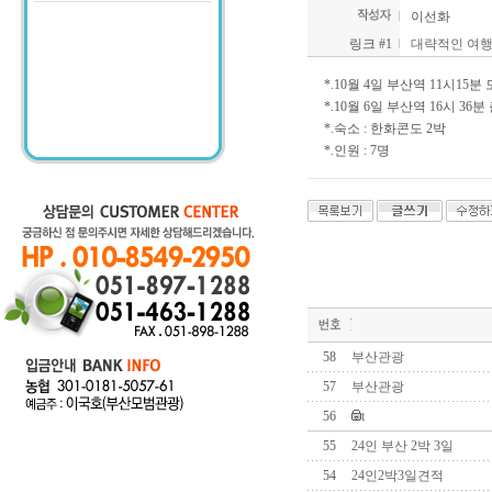
이선화
링크 #1
대략적인 여
*.10월 4일 부산역 11시15분
*.10월 6일 부산역 16시 36분
*.숙소 : 한화콘도 2박
*.인원 : 7명
58
부산관광
57
부산관광
56
t
55
24인 부산 2박 3일
54
24인2박3일견적